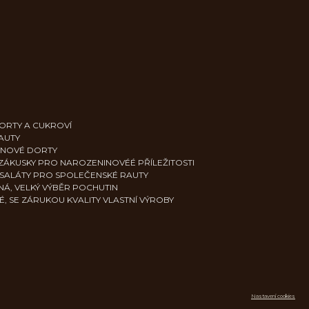
ORTY A CUKROVÍ
AUTY
INOVÉ DORTY
ZÁKUSKY PRO NAROZENINOVÉÉ PŘÍLEŽITOSTI
 SALÁTY PRO SPOLEČENSKÉ RAUTY
ANÁ, VELKÝ VÝBĚR POCHUTIN
É, SE ZÁRUKOU KVALITY VLASTNÍ VÝROBY
Nastavení cookies