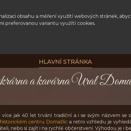
lizaci obsahu a měření využití webových stránek, abych
i preferovanou variantu využítí cookies.
HLAVNÍ STRÁNKA
krárna a kavárna Ural Doma
h více jak 40 let trvání tradiční a i se svým názvem se
 historickém centru Domažlic
a retro vzhledu je vyhl
áteli, nebo si zajít i na rychlé občerstvení. Výhodou je i