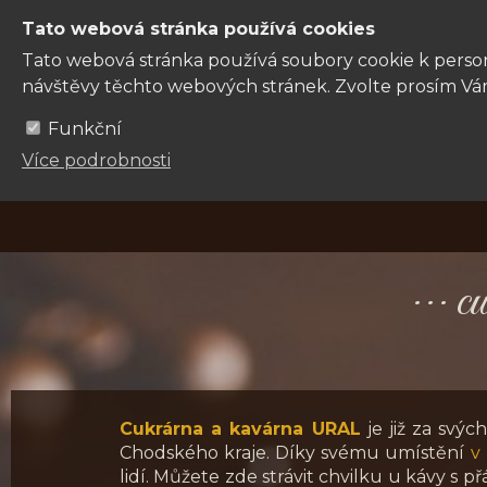
Tato webová stránka používá cookies
Tato webová stránka používá soubory cookie k persona
návštěvy těchto webových stránek. Zvolte prosím Vám
Funkční
Více podrobnosti
·
·
·
cu
Cukrárna a kavárna URAL
je již za svýc
Chodského kraje. Díky svému umístění
v
lidí. Můžete zde strávit chvilku u kávy s př