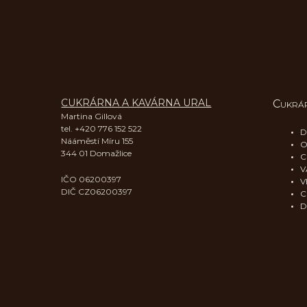
CUKRÁRNA A KAVÁRNA URAL
C
UKRÁ
​Martina Gillová
tel. +420 776 152 522
D
Nááměstí Míru 155
O
344 01 Domažlice
C
V
IČO 06200397
V
DIČ CZ06200397
C
D