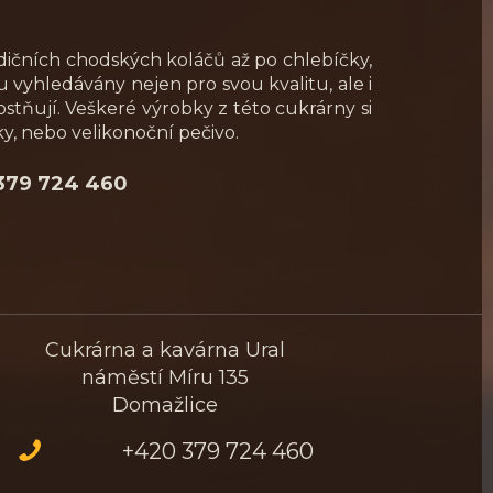
adičních chodských koláčů až po chlebíčky,
ou vyhledávány nejen pro svou kvalitu, ale i
stňují. Veškeré výrobky z této cukrárny si
y, nebo velikonoční pečivo.
 379 724 460
Cukrárna a kavárna Ural
náměstí Míru 135
Domažlice
+420 379 724 460