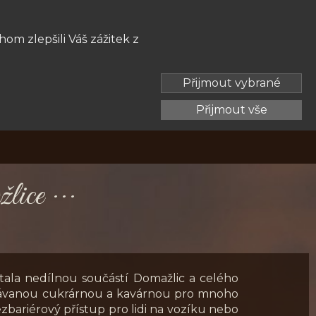
om zlepšili Váš zážitek z
Přijmout vybrané
Přijmout vše
žlice
·
·
·
 stala nedílnou součástí Domažlic a celého
edávanou cukrárnou a kavárnou pro mnoho
 bezbariérový přístup pro lidi na vozíku nebo