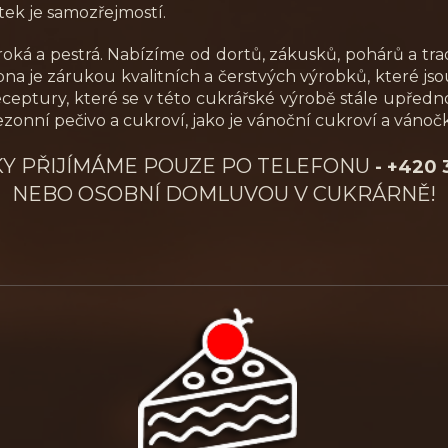
tek je samozřejmostí.
roká a pestrá. Nabízíme od dortů, zákusků, pohárů a tr
robna je zárukou kvalitních a čerstvých výrobků, které js
ceptury, které se v této cukrářské výrobě stále upředno
onní pečivo a cukroví, jako je vánoční cukroví a vánočk
Y PŘIJÍMÁME POUZE PO TELEFONU
- +420
NEBO OSOBNÍ DOMLUVOU V CUKRÁRNĚ!