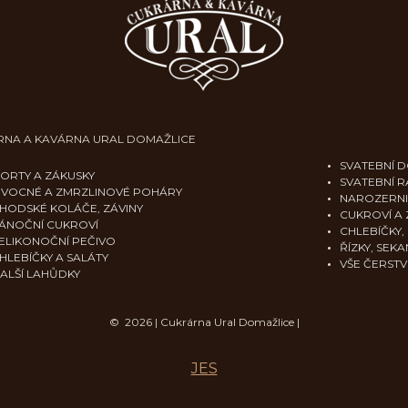
RNA A KAVÁRNA URAL DOMAŽLICE
SVATEBNÍ D
ORTY A ZÁKUSKY
SVATEBNÍ R
VOCNÉ A ZMRZLINOVÉ POHÁRY
NAROZERN
HODSKÉ KOLÁČE, ZÁVINY
CUKROVÍ A 
ÁNOČNÍ CUKROVÍ
CHLEBÍČKY,
ELIKONOČNÍ PEČIVO
ŘÍZKY, SEK
HLEBÍČKY A SALÁTY
VŠE ČERSTV
ALŠÍ LAHŮDKY
© 2026 | Cukrárna Ural Domažlice |
JES