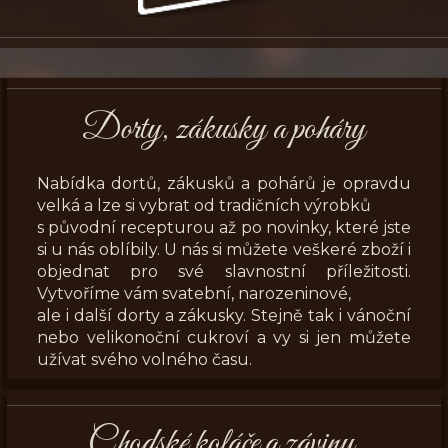
Dorty, zákusky a poháry
Nabídka dortů, zákusků a pohárů je opravdu
velká a lze si vybrat od tradičních výrobků
s původní recepturou až po novinky, které jste
si u nás oblíbily. U nás si můžete veškeré zboží i
objednat pro své slavnostní příležitosti.
Vytvoříme vám svatební, narozeninové,
ale i další dorty a zákusky. Stejně tak i vánoční
nebo velikonoční cukroví a vy si jen můžete
užívat svého volného času.
Chodské koláče a záviny