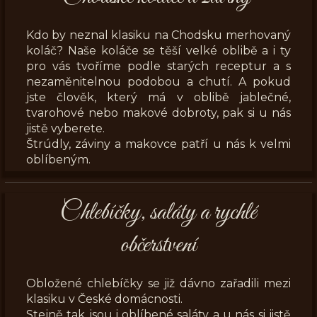
Kdo by neznal klasiku na Chodsku merhovaný
koláč? Naše koláče se těší velké oblibě a i ty
pro vás tvoříme podle starých receptur a s
nezaměnitelnou podobou a chutí. A pokud
jste člověk, který má v oblibě jablečné,
tvarohové nebo makové dobroty, pak si u nás
jistě vyberete.
Štrúdly, záviny a makovce patří u nás k velmi
oblíbeným.
Chlebíčky, saláty a rychlé
občerstvení
Obložené chlebíčky se již dávno zařadili mezi
klasiku v České domácnosti.
Stejně tak jsou i oblíbené saláty a u nás si jistě